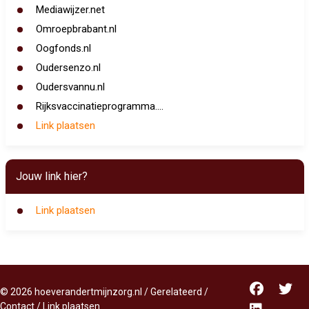
Mediawijzer.net
Omroepbrabant.nl
Oogfonds.nl
Oudersenzo.nl
Oudersvannu.nl
Rijksvaccinatieprogramma....
Link plaatsen
Jouw link hier?
Link plaatsen
©
2026
hoeverandertmijnzorg.nl
/
Gerelateerd
/
Contact
/
Link plaatsen